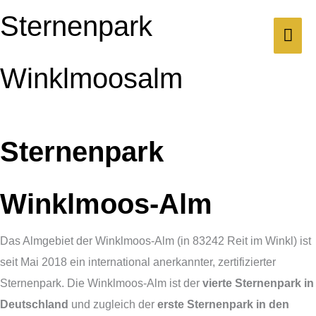
Zum
Sternenpark
HA
Inhalt
springen
Winklmoosalm
Sternenpark
Winklmoos-Alm
Das Almgebiet der Winklmoos-Alm (in 83242 Reit im Winkl) ist
seit Mai 2018 ein international anerkannter, zertifizierter
Sternenpark. Die Winklmoos-Alm ist der
vierte Sternenpark in
Deutschland
und zugleich der
erste Sternenpark in den